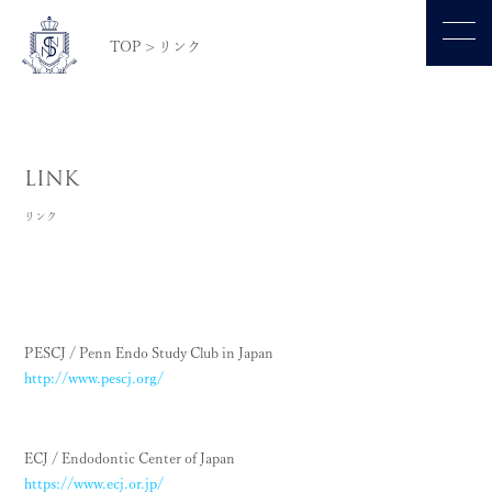
TOP
>
リンク
LINK
リンク
PESCJ / Penn Endo Study Club in Japan
http://www.pescj.org/
ECJ / Endodontic Center of Japan
https://www.ecj.or.jp/