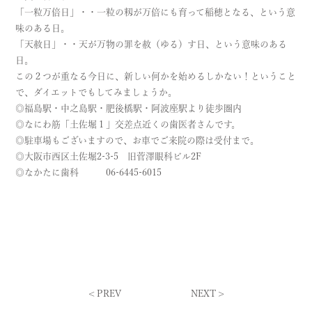
「一粒万倍日」・・一粒の籾が万倍にも育って稲穂となる、という意
味のある日。
「天赦日」・・天が万物の罪を赦（ゆる）す日、という意味のある
日。
この２つが重なる今日に、新しい何かを始めるしかない！ということ
で、ダイエットでもしてみましょうか。
◎福島駅・中之島駅・肥後橋駅・阿波座駅より徒歩圏内
◎なにわ筋「土佐堀１」交差点近くの歯医者さんです。
◎駐車場もございますので、お車でご来院の際は受付まで。
◎大阪市西区土佐堀2-3-5 旧菅澤眼科ビル2F
◎なかたに歯科 06-6445-6015
<
PREV
NEXT
>