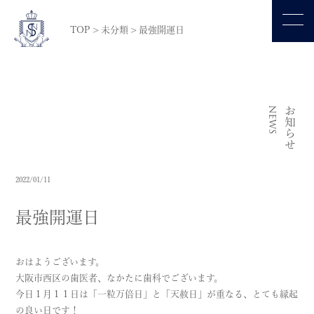
TOP
>
未分類
>
最強開運日
NEWS
お知らせ
2022/01/11
最強開運日
おはようございます。
大阪市西区の歯医者、なかたに歯科でございます。
今日１月１１日は「一粒万倍日」と「天赦日」が重なる、とても縁起
の良い日です！