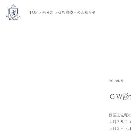
TOP
>
未分類
>
ＧＷ診療日のお知らせ
2021/04/20
ＧＷ診
西区土佐堀
４月２９日
５月３日（