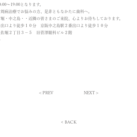
:00～19:00となります。
歯周病治療でお悩みの方、是非ともなかたに歯科へ。
町堀・中之島・・近隣の皆さまのご来院、心よりお待ちしております。
番出口より徒歩１０分 京阪中之島駅２番出口より徒歩１０分
土佐堀２丁目３－５ 旧菅澤眼科ビル２階
科
<
PREV
NEXT
>